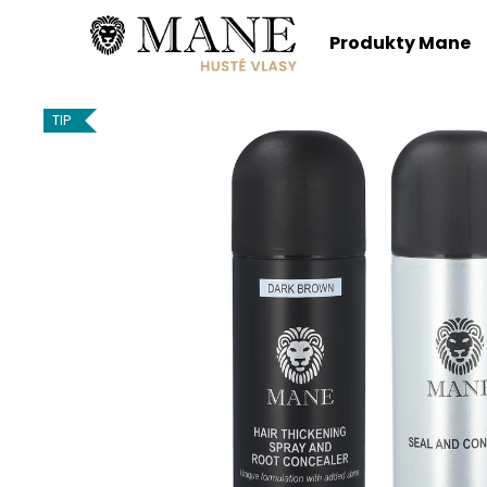
K
Prejsť
na
o
Produkty Mane
obsah
Späť
Späť
š
do
do
í
k
obchodu
obchodu
TIP