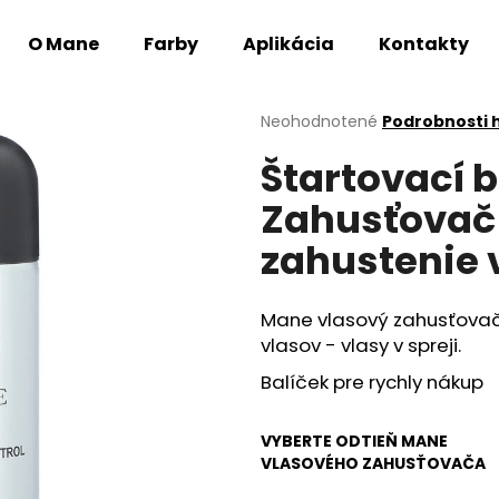
O Mane
Farby
Aplikácia
Kontakty
Čo potrebujete nájsť?
Priemerné
Neohodnotené
Podrobnosti 
hodnotenie
Štartovací 
produktu
je
Zahusťovač
0,0
HĽADAŤ
z
zahustenie 
5
hviezdičiek.
Odporúčame
Mane vlasový zahusťovač
vlasov - vlasy v spreji.
Balíček pre rychly nákup
VYBERTE ODTIEŇ MANE
VLASOVÉHO ZAHUSŤOVAČA