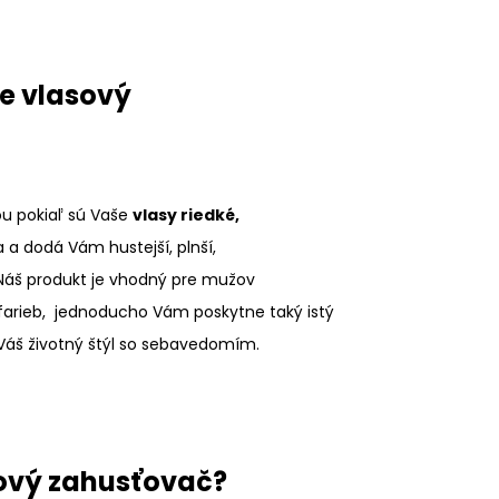
ne vlasový
u pokiaľ sú Vaše
vlasy riedké,
 a dodá Vám hustejší, plnší,
Náš produkt je vhodný pre mužov
h farieb, jednoducho Vám poskytne taký istý
Váš životný štýl so sebavedomím.
ový zahusťovač?