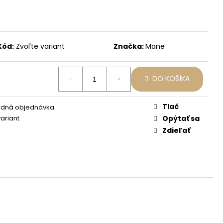
LÍČEK MANE
E OKAMŽITÉ
ASOV
+ FIXÁTOR
Kód:
Zvoľte variant
Značka:
Mane
DO KOŠÍKA
Tlač
rdná objednávka
variant
Opýtať sa
Zdieľať