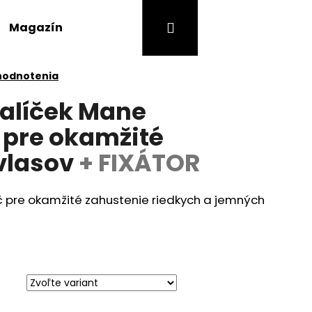
Prihlásenie
Nákupný
Magazín
hodnotenia
košík
balíček Mane
 pre okamžité
vlasov
+ FIXÁTOR
 pre okamžité zahustenie riedkych a jemných
Nasledujúce