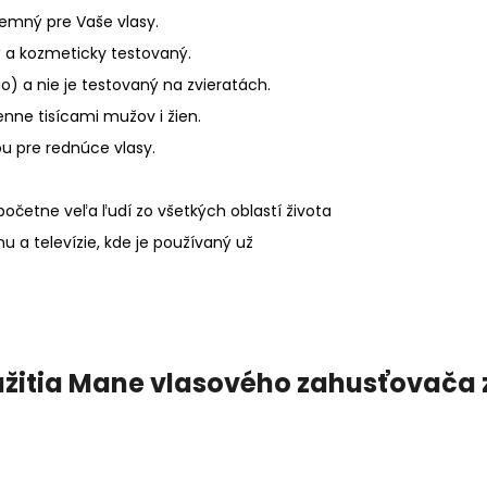
jemný pre Vaše vlasy.
 a kozmeticky testovaný.
o) a nie je testovaný na zvieratách.
nne tisícami mužov i žien.
u pre rednúce vlasy.
četne veľa ľudí zo všetkých oblastí života
u a televízie, kde je používaný už
žitia Mane vlasového zahusťovača