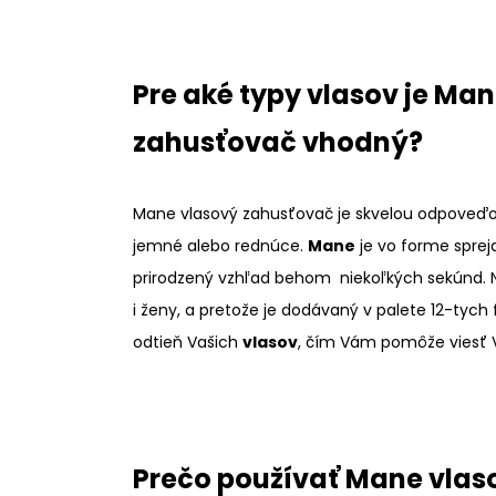
Pre aké typy vlasov je Ma
zahusťovač vhodný?
Mane vlasový zahusťovač je skvelou odpoveďo
jemné alebo rednúce.
Mane
je vo forme spreja
prirodzený vzhľad behom niekoľkých sekúnd. 
i ženy, a pretože je dodávaný v palete 12-tyc
odtieň Vašich
vlasov
, čím Vám pomôže viesť 
Prečo používať Mane vlas