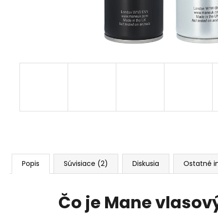
MANE VLASOVÝ FIXÁTOR (SEALER) 100ML
PRE ZAFIXOVANIE ZAHUSTENÝCH
VLASOV
6,60 €
Popis
Súvisiace (2)
Diskusia
Ostatné i
Čo je Mane vlasov