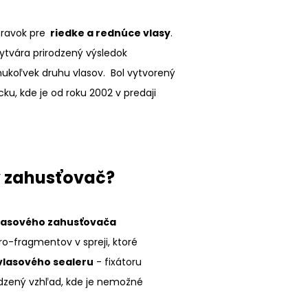
pravok pre
riedke a rednúce vlasy
.
vytvára prirodzený výsledok
koľvek druhu vlasov. Bol vytvorený
cku, kde je od roku 2002 v predaji
ý zahusťovač?
lasového zahusťovača
o-fragmentov v spreji, ktoré
lasového sealeru
- fixátoru
rodzený vzhľad, kde je nemožné