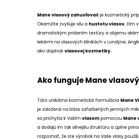
Mane vlasový zahusťovač
je kozmetický prí
Okamžite zvyšuje silu a
hustotu vlasov
, čím 
dramatickým pridaním textúry a objemu akému
lekármi na vlasových klinikách v Londýne, Angli
ako doplnok
vlasovej kozmetiky.
Ako funguje Mane vlasov
Táto unikátna kozmetická formulácia
Mane V
je založená na báze zafarbených jemných mikr
sa prichytia k Vaším
vlasom
pomocou
Mane v
a dodajú im tak silnejšiu štruktúru a úplne pri
rozpoznať, že ste výrobok na Vaše vlasy použili.