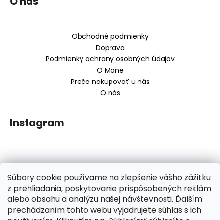
O nás
á
ý
p
p
ä
i
Obchodné podmienky
s
t
Doprava
u
i
Podmienky ochrany osobných údajov
e
O Mane
Prečo nakupovať u nás
O nás
Instagram
Prijímame online platby:
Súbory cookie používame na zlepšenie vášho zážitku
Vytvoril Shoptet
z prehliadania, poskytovanie prispôsobených reklám
alebo obsahu a analýzu našej návštevnosti. Ďalším
Copyright 2026
HusteVlasy.sk
. Všetky práva vyhradené.
prechádzaním tohto webu vyjadrujete súhlas s ich
Upraviť nastavenie cookies