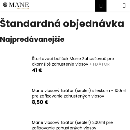
K
Prejsť
Náku
M
Prihlásen
na
o
obsah
Späť
Späť
košík
š
Štandardná objednávka
í
Č
k
Najpredávanejšie
o
p
o
Štartovací balíček Mane Zahusťovač pre
t
okamžité zahustenie vlasov
+ FIXÁTOR
r
41 €
e
b
u
Mane vlasový fixátor (sealer) s leskom - 100ml
pre zafixovanie zahustených vlasov
j
8,50 €
e
t
e
Mane vlasový fixátor (sealer) 200ml pre
n
zafixovanie zahustených vlasov