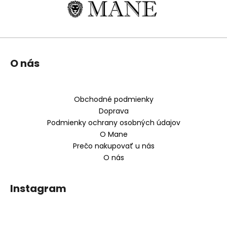
Z
O nás
á
p
ä
Obchodné podmienky
t
Doprava
i
Podmienky ochrany osobných údajov
e
O Mane
Prečo nakupovať u nás
O nás
Instagram