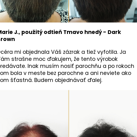
arie J., použitý odtieň Tmavo hnedý - Dark
Brown
céra mi objednala Váš zázrak a tiež vyfotila. Ja
ám strašne moc ďakujem, že tento výrobok
redávate. Inak musím nosiť parochňu a po rokoch
om bola v meste bez parochne a ani neviete ako
om šťastná. Budem objednávať ďalej.