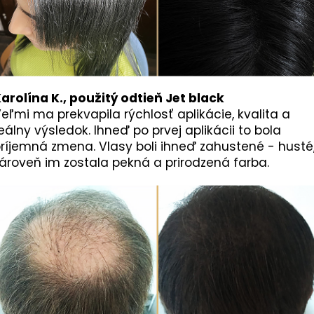
arolína K., použitý odtieň Jet black
eľmi ma prekvapila rýchlosť aplikácie, kvalita a
eálny výsledok. Ihneď po prvej aplikácii to bola
ríjemná zmena. Vlasy boli ihneď zahustené - husté
ároveň im zostala pekná a prirodzená farba.