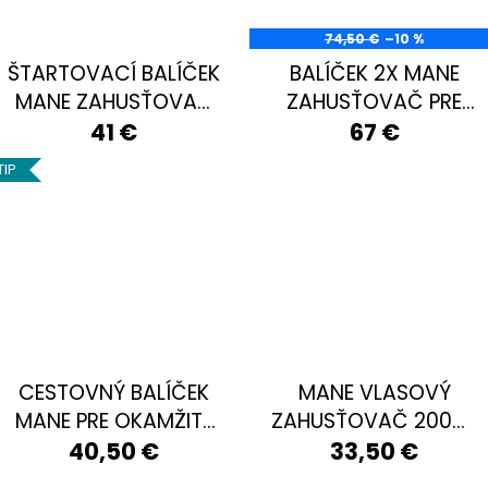
á
r
74,50 €
–10 %
j
i
ŠTARTOVACÍ BALÍČEK
BALÍČEK 2X MANE
s
MANE ZAHUSŤOVAČ
ZAHUSŤOVAČ PRE
a
ť
PRE OKAMŽITÉ
OKAMŽITÉ
41 €
67 €
?
z
ZAHUSTENIE VLASOV
ZAHUSTENIE VLASOV
TIP
+ FIXÁTOR
+ FIXÁTOR ZADARMO
á
k
HĽADAŤ
a
z
O
n
d
í
CESTOVNÝ BALÍČEK
MANE VLASOVÝ
p
o
MANE PRE OKAMŽITÉ
ZAHUSŤOVAČ 200ML
c
r
ZAHUSTENIE VLASOV
SPREJ PRE OKAMŽITÉ
40,50 €
33,50 €
ú
i
ZAHUSTENIE VLASOV