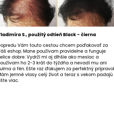
ladimíra S., použitý odtieň Black - čierna
Dopredu Vám touto cestou chcem poďakovať za
áš eshop. Mane používam pravidelne a funguje
elice dobre. Vydrží mi aj dlhšie ako mesiac a
oužívam ho 2-3 krát do týždňa a nevadí mu ani
ulma a fén. Ešte raz ďakujem za perfektný prípravo
ám jemné vlasy celý život a teraz s vekom padajú
šte viac.