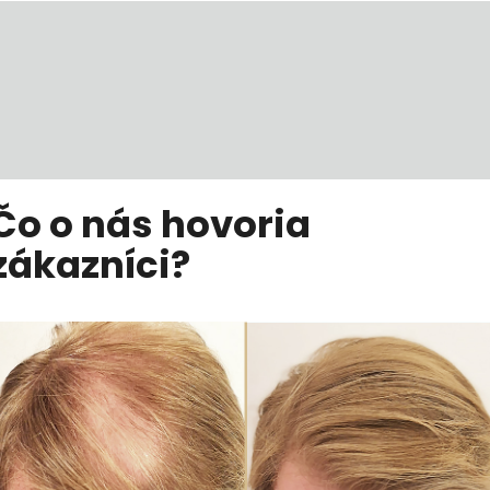
Čo o nás hovoria
zákazníci?