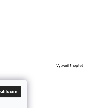
ČEK MANE PRE
STENIE VLASOV
Vytvoril Shoptet
Súhlasím