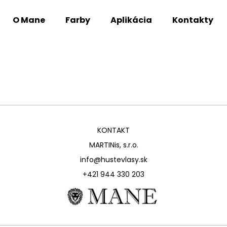
O Mane
Farby
Aplikácia
Kontakty
Čo potrebujete nájsť?
HĽADAŤ
KONTAKT
Odporúčame
MARTINis, s.r.o.
info@hustevlasy.sk
+421 944 330 203