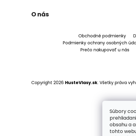
ŠTARTOVACÍ BALÍČEK MANE
ZAHUSŤOVAČ PRE OKAMŽITÉ
Z
ZAHUSTENIE VLASOV
+ FIXÁTOR
O nás
á
41 €
p
ä
Obchodné podmienky
D
t
Podmienky ochrany osobných úda
i
Prečo nakupovať u nás
e
Copyright 2026
HusteVlasy.sk
. Všetky práva vy
Súbory coo
prehliadan
obsahu a a
tohto webu