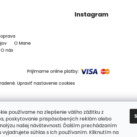
BALÍČEK 2X MANE ZAHUSŤOVAČ PRE
CESTOVNÝ BALÍ
OKAMŽITÉ ZAHUSTENIE VLASOV
+
OKAMŽITÉ ZAHU
FIXÁTOR ZADARMO
Instagram
40,50 €
67 €
Pôvodne:
74,50 €
oprava
jov
O Mane
O nás
Prijímame online platby:
hradené.
Upraviť nastavenie cookies
kie používame na zlepšenie vášho zážitku z
ia, poskytovanie prispôsobených reklám alebo
nalýzu našej návštevnosti. Ďalším prechádzaním
 vyjadrujete súhlas s ich používaním. Kliknutím na