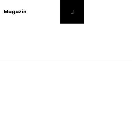
Prihlásenie
Nákupný
Magazín
košík
Nasledujúce