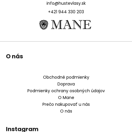
č
c
info@hustevlasy.sk
a
i
+421 944 330 203
m
e
e
p
r
v
DARČEKOVÉ
k
BALENIE
y
PRE
Z
OKAMŽITÉ
v
O nás
á
ZAHUSTENIE
ý
VLASOV
p
p
42
ä
i
€
Obchodné podmienky
s
t
Doprava
u
i
Podmienky ochrany osobných údajov
e
O Mane
Prečo nakupovať u nás
O nás
Instagram