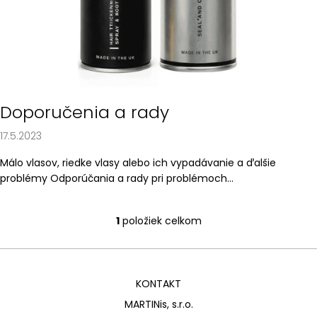
á
j
s
ť
?
Doporučenia a rady
17.5.2023
Málo vlasov, riedke vlasy alebo ich vypadávanie a ďalšie
HĽADAŤ
problémy Odporúčania a rady pri problémoch...
1
položiek celkom
O
O
d
v
p
l
o
á
KONTAKT
r
d
ú
a
MARTINis, s.r.o.