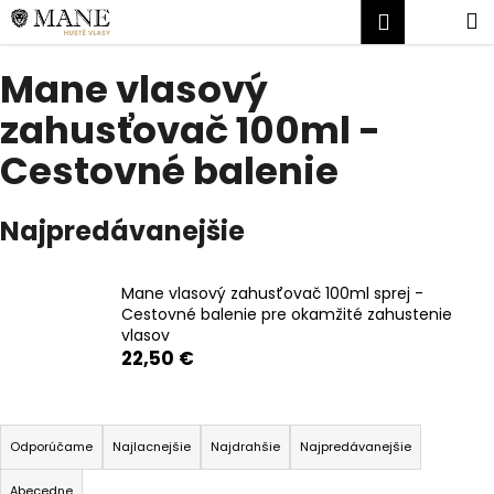
K
Prejsť
Náku
M
Prihlásen
na
o
obsah
Späť
Späť
košík
š
Mane vlasový
í
Č
zahusťovač 100ml -
k
o
Cestovné balenie
p
o
Najpredávanejšie
t
r
e
Mane vlasový zahusťovač 100ml sprej -
b
Cestovné balenie pre okamžité zahustenie
vlasov
u
22,50 €
j
e
R
t
a
Odporúčame
Najlacnejšie
Najdrahšie
Najpredávanejšie
e
d
n
Abecedne