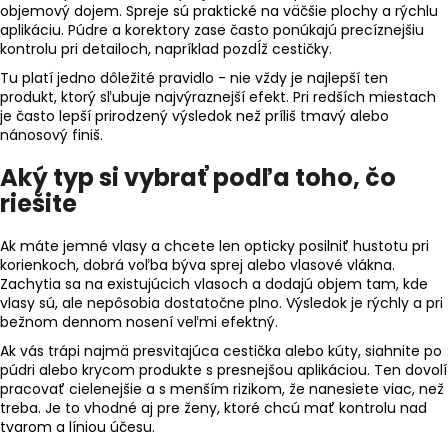
č
objemový dojem. Spreje sú praktické na väčšie plochy a rýchlu
a
aplikáciu. Púdre a korektory zase často ponúkajú precíznejšiu
m
kontrolu pri detailoch, napríklad pozdĺž cestičky.
e
Tu platí jedno dôležité pravidlo - nie vždy je najlepší ten
produkt, ktorý sľubuje najvýraznejší efekt. Pri redších miestach
je často lepší prirodzený výsledok než príliš tmavý alebo
MANE
nánosový finiš.
VLASOVÝ
ZAHUSŤOVAČ
Aký typ si vybrať podľa toho, čo
200ML
SPREJ
riešite
PRE
OKAMŽITÉ
ZAHUSTENIE
Ak máte jemné vlasy a chcete len opticky posilniť hustotu pri
VLASOV
korienkoch, dobrá voľba býva sprej alebo vlasové vlákna.
Zachytia sa na existujúcich vlasoch a dodajú objem tam, kde
33,50
vlasy sú, ale nepôsobia dostatočne plno. Výsledok je rýchly a pri
€
bežnom dennom nosení veľmi efektný.
Ak vás trápi najmä presvitajúca cestička alebo kúty, siahnite po
púdri alebo krycom produkte s presnejšou aplikáciou. Ten dovolí
pracovať cielenejšie a s menším rizikom, že nanesiete viac, než
treba. Je to vhodné aj pre ženy, ktoré chcú mať kontrolu nad
tvarom a líniou účesu.