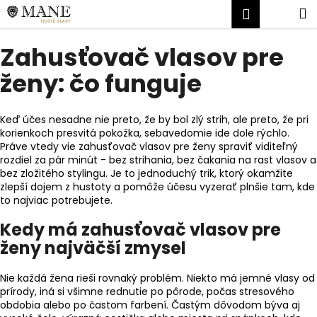
K
Prejsť
Náku
M
Prihlásen
na
o
obsah
Späť
Späť
košík
š
Zahusťovač vlasov pre
í
Č
ženy: čo funguje
k
o
p
Keď účes nesadne nie preto, že by bol zlý strih, ale preto, že pri
o
korienkoch presvitá pokožka, sebavedomie ide dole rýchlo.
Práve vtedy vie zahusťovač vlasov pre ženy spraviť viditeľný
t
rozdiel za pár minút - bez strihania, bez čakania na rast vlasov a
r
bez zložitého stylingu. Je to jednoduchý trik, ktorý okamžite
e
zlepší dojem z hustoty a pomôže účesu vyzerať plnšie tam, kde
to najviac potrebujete.
b
u
Kedy má zahusťovač vlasov pre
j
ženy najväčší zmysel
e
t
Nie každá žena rieši rovnaký problém. Niekto má jemné vlasy od
prírody, iná si všimne rednutie po pôrode, počas stresového
e
obdobia alebo po častom farbení. Častým dôvodom býva aj
n