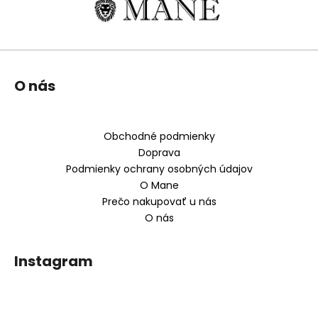
Z
O nás
á
p
ä
Obchodné podmienky
t
Doprava
i
Podmienky ochrany osobných údajov
e
O Mane
Prečo nakupovať u nás
O nás
Instagram