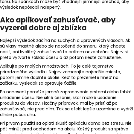
tónu. Na spánkoch môže byť vhodnejší jemnejší prechod, aby
výsledok nepôsobil nalepený.
Ako aplikovať zahusťovač, aby
vyzeral dobre aj zblízka
Najlepší výsledok začína na suchých a upravených vlasoch. Ak
sú vlasy mastné alebo zle natočené do smeru, ktorý chcete
nosiť, ani kvalitný zahusťovač to celkom nezachráni. Najprv si
preto vytvorte základ účesu a až potom riešte zahustenie.
Aplikujte po malých množstvách. To je celé tajomstvo
prirodzeného výsledku. Najprv zamerajte najredšie miesto,
potom jemne doplňte okolie. Keď to preženiete hneď na
začiatku, výsledok sa opravuje ťažšie.
Po nanesení pomôže jemné zapracovanie prstami alebo ľahké
uhladenie účesu. Nie silné česanie, skôr mäkké usadenie
produktu do vlasov. Fixačný prípravok, mal by prísť až po
zahusťovači, nie pred ním. Tak sa efekt lepšie uzamkne a vydrží
dlhšie počas dňa.
Pri prvom použití sa oplatí skúsiť aplikáciu doma bez stresu. Nie
päť minút pred odchodom na akciu. Každý produkt sa správa