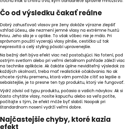
trochu inak a chvíľu trvá, kým odhadnete správne množstvo.
Čo od výsledku čakať reálne
Dobrý zahusťovač vlasov pre ženy dokáže výrazne zlepšiť
vzhľad účesu, ale nezmení jemné vlasy na extrémne hustú
hrivu. Jeho sila je v optike. To však vôbec nie je málo. Pri
správnom použití vyzerajú vlasy plnšie, cestička už tak
nepresvitá a celý styling pôsobí upravenejšie.
Na bežný deň býva efekt viac než postačujúci. Na fotení, pod
ostrým svetlom alebo pri veľmi detailnom pohľade záleží viac
na technike aplikácie. Ak čakáte úplne neviditeľný výsledok za
každých okolností, treba mať realistické očakávania. No ak
chcete rýchlu premenu, ktorá vám pomôže cítiť sa lepšie a
sebaistejšie, je to presne ten typ produktu, ktorý vie fungovať.
Výdrž závisí od typu produktu, počasia a vašich návykov. Ak si
často chytáte vlasy, nosíte kapucňu alebo sa veľa potíte,
počítajte s tým, že efekt môže byť slabší. Naopak pri
štandardnom nosení vydrží veľmi dobre.
Najčastejšie chyby, ktoré kazia
efekt