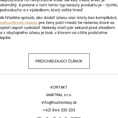
okamžitý. A presne o tom tento typ beauty produktu je - rýchlo,
jednoducho a s výsledkom, ktorý vidíte hneď.
Ak hľadáte spôsob, ako dodať účesu viac istoty bez komplikácií,
zahusťovač vlasov
pre ženy patrí medzi tie riešenia, ktoré sa
oplatí aspoň vyskúšať. Niekedy stačí pár sekúnd pred zrkadlom
a z obyčajného účesu je look, v ktorom sa cítite podstatne
lepšie.
PREDCHÁDZAJÚCI ČLÁNOK
KONTAKT
MARTINis, s.r.o.
info@hustevlasy.sk
+421 944 330 203