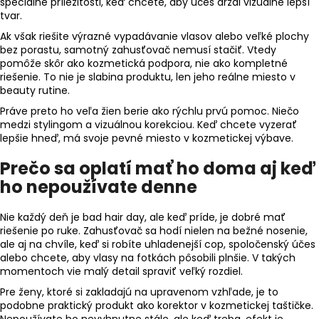
špeciálne príležitosti, keď chcete, aby účes držal vizuálne lepší
tvar.
Ak však riešite výrazné vypadávanie vlasov alebo veľké plochy
bez porastu, samotný zahusťovač nemusí stačiť. Vtedy
pomôže skôr ako kozmetická podpora, nie ako kompletné
riešenie. To nie je slabina produktu, len jeho reálne miesto v
beauty rutine.
Práve preto ho veľa žien berie ako rýchlu prvú pomoc. Niečo
medzi stylingom a vizuálnou korekciou. Keď chcete vyzerať
lepšie hneď, má svoje pevné miesto v kozmetickej výbave.
Prečo sa oplatí mať ho doma aj keď
ho nepoužívate denne
Nie každý deň je bad hair day, ale keď príde, je dobré mať
riešenie po ruke. Zahusťovač sa hodí nielen na bežné nosenie,
ale aj na chvíle, keď si robíte uhladenejší cop, spoločenský účes
alebo chcete, aby vlasy na fotkách pôsobili plnšie. V takých
momentoch vie malý detail spraviť veľký rozdiel.
Pre ženy, ktoré si zakladajú na upravenom vzhľade, je to
podobne praktický produkt ako korektor v kozmetickej taštičke.
Nepoužívate ho nevyhnutne stále, ale keď treba, efekt je