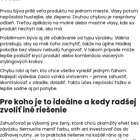
Prvou býva príliš veľa produktu na jednom mieste. Vlasy potom
nepôsobia hustejšie, ale zlepeno. Druhou chybou je nesprávny
odtieň. Treťou aplikácia na mokré alebo mastné vlasy, kde sa
produkt nechytí tak, ako má.
Problémom býva aj zlé očakávanie od typu výrobku. Vlákna
potrebujú, aby sa mali čoho zachytiť, takže na úplne hladkej
pokožke bez vlasov nebudú fungovať. V takom prípade môže
lepšie poslúžiť krycí produkt alebo kombinácia viacerých
stylingových krokov.
Chybu robí aj ten, kto chce všetko vyriešiť jedným ťahom.
Najlepší výsledok často vzniká vrstvením - jemne zahustiť,
skontrolovať v zrkadle, doladiť. Takto účes nepôsobí ťažko a
lepšie sadne aj pri pohybe.
Pre koho je to ideálne a kedy radšej
zvoliť iné riešenie
Zahusťovač je výborný pre ženy, ktoré chcú okamžitý efekt bez
záväzku. Nemusíte meniť farbu, strih ani investovať čas do
zdĺhavej rutiny. Je to praktické riešenie na každé ráno aj na