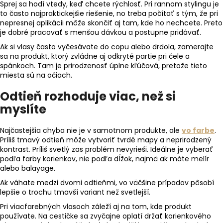
Sprej sa hodí vtedy, keď chcete rýchlosť. Pri rannom stylingu je
to často najpraktickejšie riešenie, no treba počítať s tým, že pri
nepresnej aplikácii môže skončiť aj tam, kde ho nechcete. Preto
je dobré pracovať s menšou dávkou a postupne pridávať.
Ak si vlasy často vyčesávate do copu alebo drdola, zamerajte
sa na produkt, ktorý zvládne aj odkryté partie pri čele a
spánkoch. Tam je prirodzenosť úplne kľúčová, pretože tieto
miesta sú na očiach.
Odtieň rozhoduje viac, než si
myslíte
Najčastejšia chyba nie je v samotnom produkte, ale
vo farbe
.
Príliš tmavý odtieň môže vytvoriť tvrdé mapy a neprirodzený
kontrast. Príliš svetlý zas problém nevyrieši. Ideálne je vyberať
podľa farby korienkov, nie podľa dĺžok, najmä ak máte melír
alebo balayage.
Ak váhate medzi dvomi odtieňmi, vo väčšine prípadov pôsobí
lepšie o trochu tmavší variant než svetlejší.
Pri viacfarebných vlasoch záleží aj na tom, kde produkt
používate. Na cestičke sa zvyčajne oplatí držať korienkového