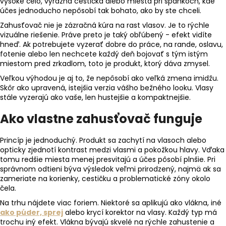
vysoké čelo, výrazná cestička alebo miesta pri spánkoch, kde
á
účes jednoducho nepôsobí tak bohato, ako by ste chceli.
j
Zahusťovač nie je zázračná kúra na rast vlasov. Je to rýchle
vizuálne riešenie. Práve preto je taký obľúbený - efekt vidíte
s
hneď. Ak potrebujete vyzerať dobre do práce, na rande, oslavu,
ť
fotenie alebo len nechcete každý deň bojovať s tým istým
?
miestom pred zrkadlom, toto je produkt, ktorý dáva zmysel.
Veľkou výhodou je aj to, že nepôsobí ako veľká zmena imidžu.
Skôr ako upravená, istejšia verzia vášho bežného looku. Vlasy
stále vyzerajú ako vaše, len hustejšie a kompaktnejšie.
Ako vlastne zahusťovač funguje
HĽADAŤ
Princíp je jednoduchý. Produkt sa zachytí na vlasoch alebo
opticky zjednotí kontrast medzi vlasmi a pokožkou hlavy. Vďaka
O
tomu redšie miesta menej presvitajú a účes pôsobí plnšie. Pri
správnom odtieni býva výsledok veľmi prirodzený, najmä ak sa
d
zameriate na korienky, cestičku a problematické zóny okolo
p
čela.
o
Na trhu nájdete viac foriem. Niektoré sa aplikujú ako vlákna, iné
r
ako púder, sprej
alebo krycí korektor na vlasy. Každý typ má
ú
trochu iný efekt. Vlákna bývajú skvelé na rýchle zahustenie a